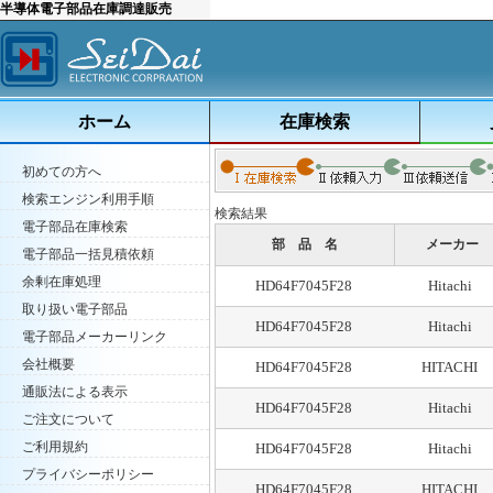
半導体電子部品在庫調達販売
ホーム
在庫検索
初めての方へ
検索エンジン利用手順
検索結果
電子部品在庫検索
部 品 名
メーカー
電子部品一括見積依頼
余剰在庫処理
HD64F7045F28
Hitachi
取り扱い電子部品
HD64F7045F28
Hitachi
電子部品メーカーリンク
会社概要
HD64F7045F28
HITACHI
通販法による表示
HD64F7045F28
Hitachi
ご注文について
ご利用規約
HD64F7045F28
Hitachi
プライバシーポリシー
HD64F7045F28
HITACHI