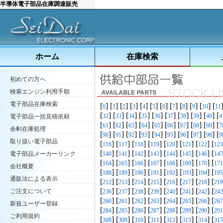
半導体電子部品在庫調達販売
ホーム
在庫検索
初めての方へ
検索エンジン利用手順
電子部品在庫検索
[
] [
] [
] [
] [
] [
] [
] [
] [
] [
] [
] [
0
1
2
3
4
5
6
7
8
9
10
11
[
] [
] [
] [
] [
] [
] [
] [
] [
] [
32
33
34
35
36
37
38
39
40
4
電子部品一括見積依頼
[
] [
] [
] [
] [
] [
] [
] [
] [
] [
61
62
63
64
65
66
67
68
69
7
余剰在庫処理
[
] [
] [
] [
] [
] [
] [
] [
] [
] [
90
91
92
93
94
95
96
97
98
9
取り扱い電子部品
[
] [
] [
] [
] [
] [
] [
] [
116
117
118
119
120
121
122
123
[
] [
] [
] [
] [
] [
] [
] [
電子部品メーカーリンク
140
141
142
143
144
145
146
147
[
] [
] [
] [
] [
] [
] [
] [
164
165
166
167
168
169
170
171
会社概要
[
] [
] [
] [
] [
] [
] [
] [
188
189
190
191
192
193
194
195
通販法による表示
[
] [
] [
] [
] [
] [
] [
] [
212
213
214
215
216
217
218
219
[
] [
] [
] [
] [
] [
] [
] [
ご注文について
236
237
238
239
240
241
242
243
[
] [
] [
] [
] [
] [
] [
] [
260
261
262
263
264
265
266
267
新規ユーザー登録
[
] [
] [
] [
] [
] [
] [
] [
284
285
286
287
288
289
290
291
ご利用規約
[
] [
] [
] [
] [
] [
] [
] [
308
309
310
311
312
313
314
315