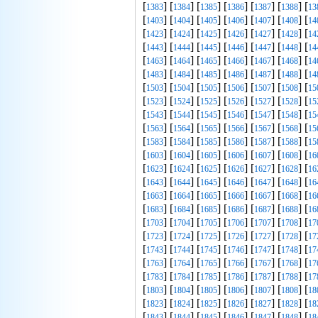
[
] [
] [
] [
] [
] [
] [
1383
1384
1385
1386
1387
1388
13
[
] [
] [
] [
] [
] [
] [
1403
1404
1405
1406
1407
1408
14
[
] [
] [
] [
] [
] [
] [
1423
1424
1425
1426
1427
1428
14
[
] [
] [
] [
] [
] [
] [
1443
1444
1445
1446
1447
1448
14
[
] [
] [
] [
] [
] [
] [
1463
1464
1465
1466
1467
1468
14
[
] [
] [
] [
] [
] [
] [
1483
1484
1485
1486
1487
1488
14
[
] [
] [
] [
] [
] [
] [
1503
1504
1505
1506
1507
1508
15
[
] [
] [
] [
] [
] [
] [
1523
1524
1525
1526
1527
1528
15
[
] [
] [
] [
] [
] [
] [
1543
1544
1545
1546
1547
1548
15
[
] [
] [
] [
] [
] [
] [
1563
1564
1565
1566
1567
1568
15
[
] [
] [
] [
] [
] [
] [
1583
1584
1585
1586
1587
1588
15
[
] [
] [
] [
] [
] [
] [
1603
1604
1605
1606
1607
1608
16
[
] [
] [
] [
] [
] [
] [
1623
1624
1625
1626
1627
1628
16
[
] [
] [
] [
] [
] [
] [
1643
1644
1645
1646
1647
1648
16
[
] [
] [
] [
] [
] [
] [
1663
1664
1665
1666
1667
1668
16
[
] [
] [
] [
] [
] [
] [
1683
1684
1685
1686
1687
1688
16
[
] [
] [
] [
] [
] [
] [
1703
1704
1705
1706
1707
1708
17
[
] [
] [
] [
] [
] [
] [
1723
1724
1725
1726
1727
1728
17
[
] [
] [
] [
] [
] [
] [
1743
1744
1745
1746
1747
1748
17
[
] [
] [
] [
] [
] [
] [
1763
1764
1765
1766
1767
1768
17
[
] [
] [
] [
] [
] [
] [
1783
1784
1785
1786
1787
1788
17
[
] [
] [
] [
] [
] [
] [
1803
1804
1805
1806
1807
1808
18
[
] [
] [
] [
] [
] [
] [
1823
1824
1825
1826
1827
1828
18
[
] [
] [
] [
] [
] [
] [
1843
1844
1845
1846
1847
1848
18