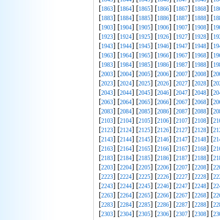
[
] [
] [
] [
] [
] [
] [
1863
1864
1865
1866
1867
1868
18
[
] [
] [
] [
] [
] [
] [
1883
1884
1885
1886
1887
1888
18
[
] [
] [
] [
] [
] [
] [
1903
1904
1905
1906
1907
1908
19
[
] [
] [
] [
] [
] [
] [
1923
1924
1925
1926
1927
1928
19
[
] [
] [
] [
] [
] [
] [
1943
1944
1945
1946
1947
1948
19
[
] [
] [
] [
] [
] [
] [
1963
1964
1965
1966
1967
1968
19
[
] [
] [
] [
] [
] [
] [
1983
1984
1985
1986
1987
1988
19
[
] [
] [
] [
] [
] [
] [
2003
2004
2005
2006
2007
2008
20
[
] [
] [
] [
] [
] [
] [
2023
2024
2025
2026
2027
2028
20
[
] [
] [
] [
] [
] [
] [
2043
2044
2045
2046
2047
2048
20
[
] [
] [
] [
] [
] [
] [
2063
2064
2065
2066
2067
2068
20
[
] [
] [
] [
] [
] [
] [
2083
2084
2085
2086
2087
2088
20
[
] [
] [
] [
] [
] [
] [
2103
2104
2105
2106
2107
2108
21
[
] [
] [
] [
] [
] [
] [
2123
2124
2125
2126
2127
2128
21
[
] [
] [
] [
] [
] [
] [
2143
2144
2145
2146
2147
2148
21
[
] [
] [
] [
] [
] [
] [
2163
2164
2165
2166
2167
2168
21
[
] [
] [
] [
] [
] [
] [
2183
2184
2185
2186
2187
2188
21
[
] [
] [
] [
] [
] [
] [
2203
2204
2205
2206
2207
2208
22
[
] [
] [
] [
] [
] [
] [
2223
2224
2225
2226
2227
2228
22
[
] [
] [
] [
] [
] [
] [
2243
2244
2245
2246
2247
2248
22
[
] [
] [
] [
] [
] [
] [
2263
2264
2265
2266
2267
2268
22
[
] [
] [
] [
] [
] [
] [
2283
2284
2285
2286
2287
2288
22
[
] [
] [
] [
] [
] [
] [
2303
2304
2305
2306
2307
2308
23