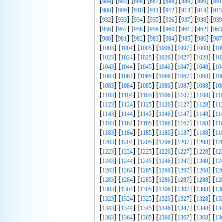
[
] [
] [
] [
] [
] [
] [
] [
884
885
886
887
888
889
890
891
[
] [
] [
] [
] [
] [
] [
] [
908
909
910
911
912
913
914
915
[
] [
] [
] [
] [
] [
] [
] [
932
933
934
935
936
937
938
939
[
] [
] [
] [
] [
] [
] [
] [
956
957
958
959
960
961
962
963
[
] [
] [
] [
] [
] [
] [
] [
980
981
982
983
984
985
986
987
[
] [
] [
] [
] [
] [
] [
1003
1004
1005
1006
1007
1008
10
[
] [
] [
] [
] [
] [
] [
1023
1024
1025
1026
1027
1028
10
[
] [
] [
] [
] [
] [
] [
1043
1044
1045
1046
1047
1048
10
[
] [
] [
] [
] [
] [
] [
1063
1064
1065
1066
1067
1068
10
[
] [
] [
] [
] [
] [
] [
1083
1084
1085
1086
1087
1088
10
[
] [
] [
] [
] [
] [
] [
1103
1104
1105
1106
1107
1108
11
[
] [
] [
] [
] [
] [
] [
1123
1124
1125
1126
1127
1128
11
[
] [
] [
] [
] [
] [
] [
1143
1144
1145
1146
1147
1148
11
[
] [
] [
] [
] [
] [
] [
1163
1164
1165
1166
1167
1168
11
[
] [
] [
] [
] [
] [
] [
1183
1184
1185
1186
1187
1188
11
[
] [
] [
] [
] [
] [
] [
1203
1204
1205
1206
1207
1208
12
[
] [
] [
] [
] [
] [
] [
1223
1224
1225
1226
1227
1228
12
[
] [
] [
] [
] [
] [
] [
1243
1244
1245
1246
1247
1248
12
[
] [
] [
] [
] [
] [
] [
1263
1264
1265
1266
1267
1268
12
[
] [
] [
] [
] [
] [
] [
1283
1284
1285
1286
1287
1288
12
[
] [
] [
] [
] [
] [
] [
1303
1304
1305
1306
1307
1308
13
[
] [
] [
] [
] [
] [
] [
1323
1324
1325
1326
1327
1328
13
[
] [
] [
] [
] [
] [
] [
1343
1344
1345
1346
1347
1348
13
[
] [
] [
] [
] [
] [
] [
1363
1364
1365
1366
1367
1368
13