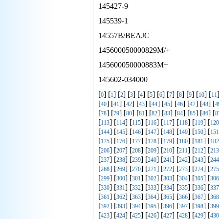
145427-9
145539-1
14557B/BEAJC
145600050000829M/+
145600050000883M+
145602-034000
[
] [
] [
] [
] [
] [
] [
] [
] [
] [
] [
] [
0
1
2
3
4
5
6
7
8
9
10
11
[
] [
] [
] [
] [
] [
] [
] [
] [
] [
40
41
42
43
44
45
46
47
48
4
[
] [
] [
] [
] [
] [
] [
] [
] [
] [
78
79
80
81
82
83
84
85
86
8
[
] [
] [
] [
] [
] [
] [
] [
113
114
115
116
117
118
119
120
[
] [
] [
] [
] [
] [
] [
] [
144
145
146
147
148
149
150
151
[
] [
] [
] [
] [
] [
] [
] [
175
176
177
178
179
180
181
182
[
] [
] [
] [
] [
] [
] [
] [
206
207
208
209
210
211
212
213
[
] [
] [
] [
] [
] [
] [
] [
237
238
239
240
241
242
243
244
[
] [
] [
] [
] [
] [
] [
] [
268
269
270
271
272
273
274
275
[
] [
] [
] [
] [
] [
] [
] [
299
300
301
302
303
304
305
306
[
] [
] [
] [
] [
] [
] [
] [
330
331
332
333
334
335
336
337
[
] [
] [
] [
] [
] [
] [
] [
361
362
363
364
365
366
367
368
[
] [
] [
] [
] [
] [
] [
] [
392
393
394
395
396
397
398
399
[
] [
] [
] [
] [
] [
] [
] [
423
424
425
426
427
428
429
430