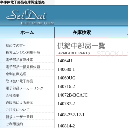
半導体電子部品在庫調達販売
ホーム
在庫検索
初めての方へ
検索エンジン利用手順
電子部品在庫検索
14064U
電子部品一括見積依頼
140680-1
余剰在庫処理
14069UG
取り扱い電子部品
140716-2
電子部品メーカーリンク
14072B/BCAJC
会社概要
通販法による表示
140787-2
ご注文について
1408-252-12-1
新規ユーザー登録
ご利用規約
140814-2