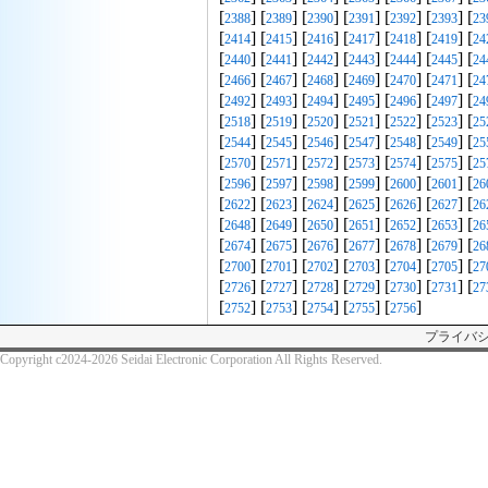
[
] [
] [
] [
] [
] [
] [
2388
2389
2390
2391
2392
2393
23
[
] [
] [
] [
] [
] [
] [
2414
2415
2416
2417
2418
2419
24
[
] [
] [
] [
] [
] [
] [
2440
2441
2442
2443
2444
2445
24
[
] [
] [
] [
] [
] [
] [
2466
2467
2468
2469
2470
2471
24
[
] [
] [
] [
] [
] [
] [
2492
2493
2494
2495
2496
2497
24
[
] [
] [
] [
] [
] [
] [
2518
2519
2520
2521
2522
2523
25
[
] [
] [
] [
] [
] [
] [
2544
2545
2546
2547
2548
2549
25
[
] [
] [
] [
] [
] [
] [
2570
2571
2572
2573
2574
2575
25
[
] [
] [
] [
] [
] [
] [
2596
2597
2598
2599
2600
2601
26
[
] [
] [
] [
] [
] [
] [
2622
2623
2624
2625
2626
2627
26
[
] [
] [
] [
] [
] [
] [
2648
2649
2650
2651
2652
2653
26
[
] [
] [
] [
] [
] [
] [
2674
2675
2676
2677
2678
2679
26
[
] [
] [
] [
] [
] [
] [
2700
2701
2702
2703
2704
2705
27
[
] [
] [
] [
] [
] [
] [
2726
2727
2728
2729
2730
2731
27
[
] [
] [
] [
] [
]
2752
2753
2754
2755
2756
プライバ
Copyright c2024-2026 Seidai Electronic Corporation All Rights Reserved.