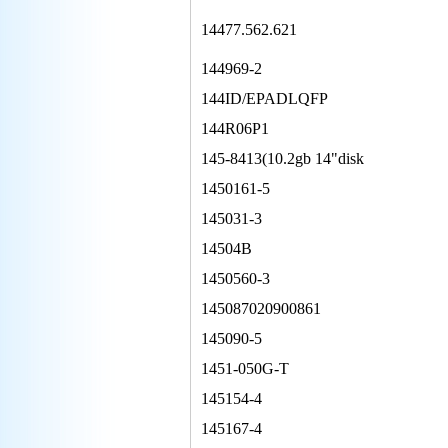
14477.562.621
144969-2
144ID/EPADLQFP
144R06P1
145-8413(10.2gb 14"disk
1450161-5
145031-3
14504B
1450560-3
145087020900861
145090-5
1451-050G-T
145154-4
145167-4