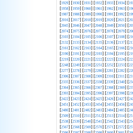
[
] [
] [
] [
] [
] [
] [
1929
1930
1931
1932
1933
1934
19
[
] [
] [
] [
] [
] [
] [
1958
1959
1960
1961
1962
1963
19
[
] [
] [
] [
] [
] [
] [
1987
1988
1989
1990
1991
1992
19
[
] [
] [
] [
] [
] [
] [
2016
2017
2018
2019
2020
2021
20
[
] [
] [
] [
] [
] [
] [
2045
2046
2047
2048
2049
2050
20
[
] [
] [
] [
] [
] [
] [
2074
2075
2076
2077
2078
2079
20
[
] [
] [
] [
] [
] [
] [
2103
2104
2105
2106
2107
2108
21
[
] [
] [
] [
] [
] [
] [
2132
2133
2134
2135
2136
2137
21
[
] [
] [
] [
] [
] [
] [
2161
2162
2163
2164
2165
2166
21
[
] [
] [
] [
] [
] [
] [
2190
2191
2192
2193
2194
2195
21
[
] [
] [
] [
] [
] [
] [
2219
2220
2221
2222
2223
2224
22
[
] [
] [
] [
] [
] [
] [
2248
2249
2250
2251
2252
2253
22
[
] [
] [
] [
] [
] [
] [
2277
2278
2279
2280
2281
2282
22
[
] [
] [
] [
] [
] [
] [
2306
2307
2308
2309
2310
2311
23
[
] [
] [
] [
] [
] [
] [
2335
2336
2337
2338
2339
2340
23
[
] [
] [
] [
] [
] [
] [
2364
2365
2366
2367
2368
2369
23
[
] [
] [
] [
] [
] [
] [
2393
2394
2395
2396
2397
2398
23
[
] [
] [
] [
] [
] [
] [
2422
2423
2424
2425
2426
2427
24
[
] [
] [
] [
] [
] [
] [
2451
2452
2453
2454
2455
2456
24
[
] [
] [
] [
] [
] [
] [
2480
2481
2482
2483
2484
2485
24
[
] [
] [
] [
] [
] [
] [
2509
2510
2511
2512
2513
2514
25
[
] [
] [
] [
] [
] [
] [
2538
2539
2540
2541
2542
2543
25
[
] [
] [
] [
] [
] [
] [
2567
2568
2569
2570
2571
2572
25
[
] [
] [
] [
] [
] [
] [
2596
2597
2598
2599
2600
2601
26