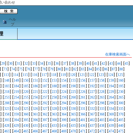
問い合わせ
ヘル
プ
理
在庫検索画面へ
[
] [
] [
] [
] [
] [
] [
] [
] [
] [
] [
] [
] [
] [
] [
] [
] [
]
29
30
31
32
33
34
35
36
37
38
39
40
41
42
43
44
45
] [
] [
] [
] [
] [
] [
] [
] [
] [
] [
] [
] [
] [
] [
] [
] [
]
73
74
75
76
77
78
79
80
81
82
83
84
85
86
87
88
] [
] [
] [
] [
] [
] [
] [
] [
] [
] [
] [
] [
] [
]
113
114
115
116
117
118
119
120
121
122
123
124
125
] [
] [
] [
] [
] [
] [
] [
] [
] [
] [
] [
] [
] [
]
148
149
150
151
152
153
154
155
156
157
158
159
160
] [
] [
] [
] [
] [
] [
] [
] [
] [
] [
] [
] [
] [
]
183
184
185
186
187
188
189
190
191
192
193
194
195
] [
] [
] [
] [
] [
] [
] [
] [
] [
] [
] [
] [
] [
]
218
219
220
221
222
223
224
225
226
227
228
229
230
] [
] [
] [
] [
] [
] [
] [
] [
] [
] [
] [
] [
] [
]
253
254
255
256
257
258
259
260
261
262
263
264
265
] [
] [
] [
] [
] [
] [
] [
] [
] [
] [
] [
] [
] [
]
288
289
290
291
292
293
294
295
296
297
298
299
300
] [
] [
] [
] [
] [
] [
] [
] [
] [
] [
] [
] [
] [
]
323
324
325
326
327
328
329
330
331
332
333
334
335
] [
] [
] [
] [
] [
] [
] [
] [
] [
] [
] [
] [
] [
]
358
359
360
361
362
363
364
365
366
367
368
369
370
] [
] [
] [
] [
] [
] [
] [
] [
] [
] [
] [
] [
] [
]
393
394
395
396
397
398
399
400
401
402
403
404
405
] [
] [
] [
] [
] [
] [
] [
] [
] [
] [
] [
] [
] [
]
428
429
430
431
432
433
434
435
436
437
438
439
440
] [
] [
] [
] [
] [
] [
] [
] [
] [
] [
] [
] [
] [
]
463
464
465
466
467
468
469
470
471
472
473
474
475