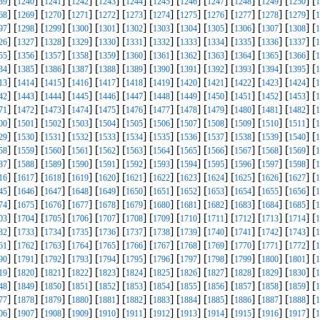
] [
] [
] [
] [
] [
] [
] [
] [
] [
] [
] [
] [
39
1240
1241
1242
1243
1244
1245
1246
1247
1248
1249
1250
1
] [
] [
] [
] [
] [
] [
] [
] [
] [
] [
] [
] [
68
1269
1270
1271
1272
1273
1274
1275
1276
1277
1278
1279
1
] [
] [
] [
] [
] [
] [
] [
] [
] [
] [
] [
] [
97
1298
1299
1300
1301
1302
1303
1304
1305
1306
1307
1308
1
] [
] [
] [
] [
] [
] [
] [
] [
] [
] [
] [
] [
26
1327
1328
1329
1330
1331
1332
1333
1334
1335
1336
1337
1
] [
] [
] [
] [
] [
] [
] [
] [
] [
] [
] [
] [
55
1356
1357
1358
1359
1360
1361
1362
1363
1364
1365
1366
1
] [
] [
] [
] [
] [
] [
] [
] [
] [
] [
] [
] [
84
1385
1386
1387
1388
1389
1390
1391
1392
1393
1394
1395
1
] [
] [
] [
] [
] [
] [
] [
] [
] [
] [
] [
] [
13
1414
1415
1416
1417
1418
1419
1420
1421
1422
1423
1424
1
] [
] [
] [
] [
] [
] [
] [
] [
] [
] [
] [
] [
42
1443
1444
1445
1446
1447
1448
1449
1450
1451
1452
1453
1
] [
] [
] [
] [
] [
] [
] [
] [
] [
] [
] [
] [
71
1472
1473
1474
1475
1476
1477
1478
1479
1480
1481
1482
1
] [
] [
] [
] [
] [
] [
] [
] [
] [
] [
] [
] [
00
1501
1502
1503
1504
1505
1506
1507
1508
1509
1510
1511
1
] [
] [
] [
] [
] [
] [
] [
] [
] [
] [
] [
] [
29
1530
1531
1532
1533
1534
1535
1536
1537
1538
1539
1540
1
] [
] [
] [
] [
] [
] [
] [
] [
] [
] [
] [
] [
58
1559
1560
1561
1562
1563
1564
1565
1566
1567
1568
1569
1
] [
] [
] [
] [
] [
] [
] [
] [
] [
] [
] [
] [
87
1588
1589
1590
1591
1592
1593
1594
1595
1596
1597
1598
1
] [
] [
] [
] [
] [
] [
] [
] [
] [
] [
] [
] [
16
1617
1618
1619
1620
1621
1622
1623
1624
1625
1626
1627
1
] [
] [
] [
] [
] [
] [
] [
] [
] [
] [
] [
] [
45
1646
1647
1648
1649
1650
1651
1652
1653
1654
1655
1656
1
] [
] [
] [
] [
] [
] [
] [
] [
] [
] [
] [
] [
74
1675
1676
1677
1678
1679
1680
1681
1682
1683
1684
1685
1
] [
] [
] [
] [
] [
] [
] [
] [
] [
] [
] [
] [
03
1704
1705
1706
1707
1708
1709
1710
1711
1712
1713
1714
1
] [
] [
] [
] [
] [
] [
] [
] [
] [
] [
] [
] [
32
1733
1734
1735
1736
1737
1738
1739
1740
1741
1742
1743
1
] [
] [
] [
] [
] [
] [
] [
] [
] [
] [
] [
] [
61
1762
1763
1764
1765
1766
1767
1768
1769
1770
1771
1772
1
] [
] [
] [
] [
] [
] [
] [
] [
] [
] [
] [
] [
90
1791
1792
1793
1794
1795
1796
1797
1798
1799
1800
1801
1
] [
] [
] [
] [
] [
] [
] [
] [
] [
] [
] [
] [
19
1820
1821
1822
1823
1824
1825
1826
1827
1828
1829
1830
1
] [
] [
] [
] [
] [
] [
] [
] [
] [
] [
] [
] [
48
1849
1850
1851
1852
1853
1854
1855
1856
1857
1858
1859
1
] [
] [
] [
] [
] [
] [
] [
] [
] [
] [
] [
] [
77
1878
1879
1880
1881
1882
1883
1884
1885
1886
1887
1888
1
] [
] [
] [
] [
] [
] [
] [
] [
] [
] [
] [
] [
06
1907
1908
1909
1910
1911
1912
1913
1914
1915
1916
1917
1