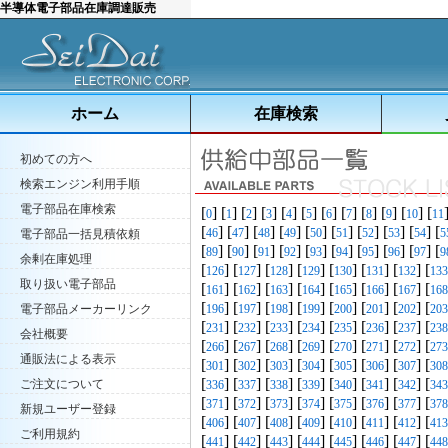
半導体電子部品在庫調達販売
ホーム
在庫検索
初めての方へ
検索エンジン利用手順
電子部品在庫検索
[
] [
] [
] [
] [
] [
] [
] [
] [
] [
] [
] [
0
1
2
3
4
5
6
7
8
9
10
11
[
] [
] [
] [
] [
] [
] [
] [
] [
] [
46
47
48
49
50
51
52
53
54
5
電子部品一括見積依頼
[
] [
] [
] [
] [
] [
] [
] [
] [
] [
89
90
91
92
93
94
95
96
97
9
余剰在庫処理
[
] [
] [
] [
] [
] [
] [
] [
126
127
128
129
130
131
132
133
取り扱い電子部品
[
] [
] [
] [
] [
] [
] [
] [
161
162
163
164
165
166
167
168
[
] [
] [
] [
] [
] [
] [
] [
電子部品メーカーリンク
196
197
198
199
200
201
202
203
[
] [
] [
] [
] [
] [
] [
] [
231
232
233
234
235
236
237
238
会社概要
[
] [
] [
] [
] [
] [
] [
] [
266
267
268
269
270
271
272
273
通販法による表示
[
] [
] [
] [
] [
] [
] [
] [
301
302
303
304
305
306
307
308
[
] [
] [
] [
] [
] [
] [
] [
ご注文について
336
337
338
339
340
341
342
343
[
] [
] [
] [
] [
] [
] [
] [
371
372
373
374
375
376
377
378
新規ユーザー登録
[
] [
] [
] [
] [
] [
] [
] [
406
407
408
409
410
411
412
413
ご利用規約
[
] [
] [
] [
] [
] [
] [
] [
441
442
443
444
445
446
447
448