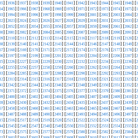
] [
] [
] [
] [
] [
] [
] [
] [
] [
] [
] [
] [
35
1936
1937
1938
1939
1940
1941
1942
1943
1944
1945
1946
1
] [
] [
] [
] [
] [
] [
] [
] [
] [
] [
] [
] [
64
1965
1966
1967
1968
1969
1970
1971
1972
1973
1974
1975
1
] [
] [
] [
] [
] [
] [
] [
] [
] [
] [
] [
] [
93
1994
1995
1996
1997
1998
1999
2000
2001
2002
2003
2004
2
] [
] [
] [
] [
] [
] [
] [
] [
] [
] [
] [
] [
22
2023
2024
2025
2026
2027
2028
2029
2030
2031
2032
2033
2
] [
] [
] [
] [
] [
] [
] [
] [
] [
] [
] [
] [
51
2052
2053
2054
2055
2056
2057
2058
2059
2060
2061
2062
2
] [
] [
] [
] [
] [
] [
] [
] [
] [
] [
] [
] [
80
2081
2082
2083
2084
2085
2086
2087
2088
2089
2090
2091
2
] [
] [
] [
] [
] [
] [
] [
] [
] [
] [
] [
] [
09
2110
2111
2112
2113
2114
2115
2116
2117
2118
2119
2120
2
] [
] [
] [
] [
] [
] [
] [
] [
] [
] [
] [
] [
38
2139
2140
2141
2142
2143
2144
2145
2146
2147
2148
2149
2
] [
] [
] [
] [
] [
] [
] [
] [
] [
] [
] [
] [
67
2168
2169
2170
2171
2172
2173
2174
2175
2176
2177
2178
2
] [
] [
] [
] [
] [
] [
] [
] [
] [
] [
] [
] [
96
2197
2198
2199
2200
2201
2202
2203
2204
2205
2206
2207
2
] [
] [
] [
] [
] [
] [
] [
] [
] [
] [
] [
] [
25
2226
2227
2228
2229
2230
2231
2232
2233
2234
2235
2236
2
] [
] [
] [
] [
] [
] [
] [
] [
] [
] [
] [
] [
54
2255
2256
2257
2258
2259
2260
2261
2262
2263
2264
2265
2
] [
] [
] [
] [
] [
] [
] [
] [
] [
] [
] [
] [
83
2284
2285
2286
2287
2288
2289
2290
2291
2292
2293
2294
2
] [
] [
] [
] [
] [
] [
] [
] [
] [
] [
] [
] [
12
2313
2314
2315
2316
2317
2318
2319
2320
2321
2322
2323
2
] [
] [
] [
] [
] [
] [
] [
] [
] [
] [
] [
] [
41
2342
2343
2344
2345
2346
2347
2348
2349
2350
2351
2352
2
] [
] [
] [
] [
] [
] [
] [
] [
] [
] [
] [
] [
70
2371
2372
2373
2374
2375
2376
2377
2378
2379
2380
2381
2
] [
] [
] [
] [
] [
] [
] [
] [
] [
] [
] [
] [
99
2400
2401
2402
2403
2404
2405
2406
2407
2408
2409
2410
2
] [
] [
] [
] [
] [
] [
] [
] [
] [
] [
] [
] [
28
2429
2430
2431
2432
2433
2434
2435
2436
2437
2438
2439
2
] [
] [
] [
] [
] [
] [
] [
] [
] [
] [
] [
] [
57
2458
2459
2460
2461
2462
2463
2464
2465
2466
2467
2468
2
] [
] [
] [
] [
] [
] [
] [
] [
] [
] [
] [
] [
86
2487
2488
2489
2490
2491
2492
2493
2494
2495
2496
2497
2
] [
] [
] [
] [
] [
] [
] [
] [
] [
] [
] [
] [
15
2516
2517
2518
2519
2520
2521
2522
2523
2524
2525
2526
2
] [
] [
] [
] [
] [
] [
] [
] [
] [
] [
] [
] [
44
2545
2546
2547
2548
2549
2550
2551
2552
2553
2554
2555
2
] [
] [
] [
] [
] [
] [
] [
] [
] [
] [
] [
] [
73
2574
2575
2576
2577
2578
2579
2580
2581
2582
2583
2584
2
] [
] [
] [
] [
] [
] [
] [
] [
] [
] [
] [
] [
02
2603
2604
2605
2606
2607
2608
2609
2610
2611
2612
2613
2