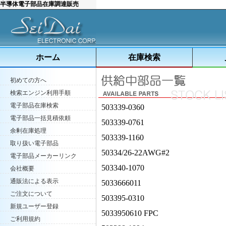
半導体電子部品在庫調達販売
ホーム
在庫検索
初めての方へ
検索エンジン利用手順
電子部品在庫検索
503339-0360
電子部品一括見積依頼
503339-0761
余剰在庫処理
503339-1160
取り扱い電子部品
50334/26-22AWG#2
電子部品メーカーリンク
503340-1070
会社概要
通販法による表示
5033666011
ご注文について
503395-0310
新規ユーザー登録
5033950610 FPC
ご利用規約