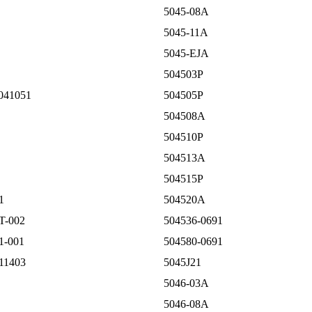
5045-08A
5045-11A
5045-EJA
504503P
041051
504505P
504508A
504510P
504513A
504515P
1
504520A
T-002
504536-0691
1-001
504580-0691
11403
5045J21
5046-03A
5046-08A