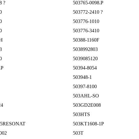
8 ?
503765-0098.P
0
503772-2410 ?
0
503776-1010
0
503776-3410
8H
50388-1160F
3
5038992803
0
5039085120
.P
50394-8054
503948-1
50397-8100
503AHL-SO
24
503GD2E008
503HTS
35RESONAT
503KT1608-1P
002
503T