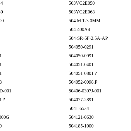
34
503VC2E050
40
503YC2E068
00
504 M.T-3.0MM
504-400A4
D
504-SR-5F-2.5A-AP
504050-0291
1
504050-0991
1
504051-0401
1
504051-0801 ?
8
504052-0098.P
D-001
50406-0307J-001
1 ?
504077-2891
5041-6534
000G
504121-0630
0
504185-1000