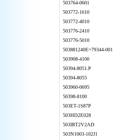
503764-0601
503772-1610
503772-4010
503776-2410
503776-5010
503881240E=79344-001
503908-4100
50394-8051.P
50394-8055
503960-0695
50398-8100
503ET-1S87P
503HD2E028
503IRT2V2AD
503N1003-102J1