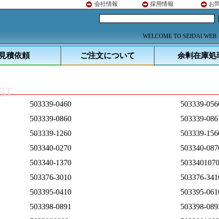
会社情報
採用情報
お
WELCOME TO SEIDAI WEB
見積依頼
ご注文について
余剰在庫処
503339-0460
503339-056
503339-0860
503339-086
503339-1260
503339-156
503340-0270
503340-087
503340-1370
503340107
503376-3010
503376-341
503395-0410
503395-061
503398-0891
503398-089