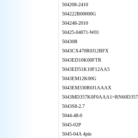
504208-2410
504222B00000G
504248-2010
50425-04071-W01
50430R
5043CX470R0J12BFX
5043ED10K00FTR
5043ED51K10F12AA5
5043EM12K00G
5043EM330R0J1AAAX
5043MD357K0F0AAA1=RN60D357
5043S8-2.7
5044-48-0
5045-02P
5045-04A 4pin