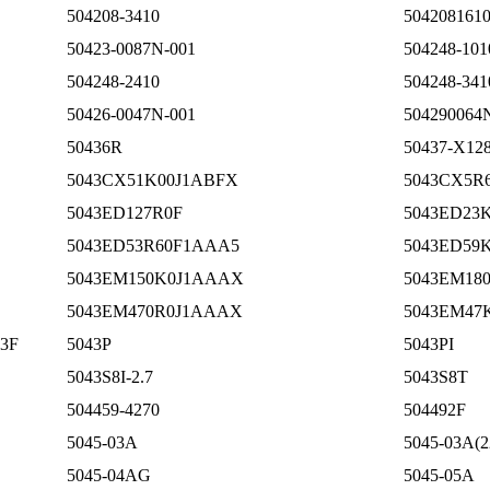
504208-3410
5042081610
50423-0087N-001
504248-101
504248-2410
504248-341
50426-0047N-001
50429006
50436R
50437-X12
5043CX51K00J1ABFX
5043CX5R6
5043ED127R0F
5043ED23
5043ED53R60F1AAA5
5043ED59
5043EM150K0J1AAAX
5043EM180
5043EM470R0J1AAAX
5043EM47
3F
5043P
5043PI
5043S8I-2.7
5043S8T
504459-4270
504492F
5045-03A
5045-03A(2
5045-04AG
5045-05A