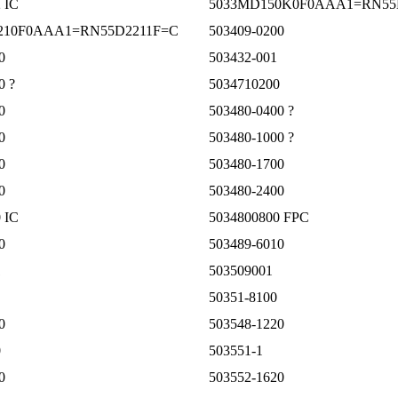
 IC
5033MD150K0F0AAA1=RN55
210F0AAA1=RN55D2211F=C
503409-0200
0
503432-001
0 ?
5034710200
0
503480-0400 ?
0
503480-1000 ?
0
503480-1700
0
503480-2400
 IC
5034800800 FPC
0
503489-6010
1
503509001
50351-8100
0
503548-1220
0
503551-1
0
503552-1620