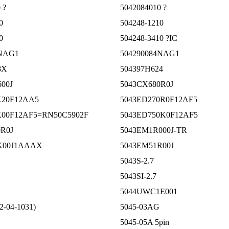
 ?
5042084010 ?
0
504248-1210
0
504248-3410 ?IC
4NAG1
504290084NAG1
8X
504397H624
00J
5043CX680R0J
K20F12AA5
5043ED270R0F12AF5
K00F12AF5=RN50C5902F
5043ED750K0F12AF5
R0J
5043EM1R000J-TR
K00J1AAAX
5043EM51R00J
5043S-2.7
5043SI-2.7
5044UWC1E001
2-04-1031)
5045-03AG
5045-05A 5pin