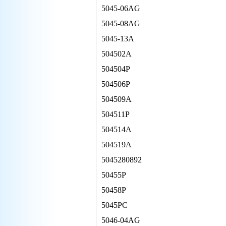
5045-06AG
5045-08AG
5045-13A
504502A
504504P
504506P
504509A
504511P
504514A
504519A
5045280892
50455P
50458P
5045PC
5046-04AG