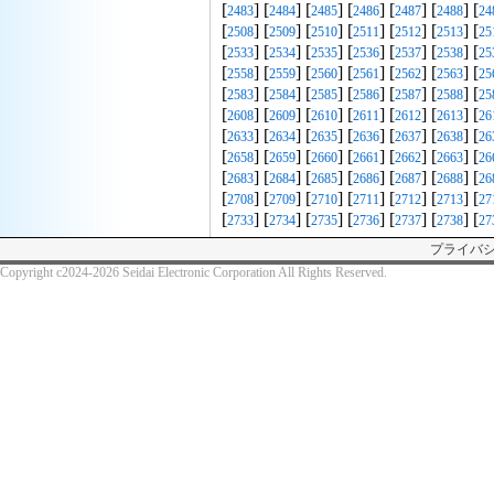
[
] [
] [
] [
] [
] [
] [
2483
2484
2485
2486
2487
2488
24
[
] [
] [
] [
] [
] [
] [
2508
2509
2510
2511
2512
2513
25
[
] [
] [
] [
] [
] [
] [
2533
2534
2535
2536
2537
2538
25
[
] [
] [
] [
] [
] [
] [
2558
2559
2560
2561
2562
2563
25
[
] [
] [
] [
] [
] [
] [
2583
2584
2585
2586
2587
2588
25
[
] [
] [
] [
] [
] [
] [
2608
2609
2610
2611
2612
2613
26
[
] [
] [
] [
] [
] [
] [
2633
2634
2635
2636
2637
2638
26
[
] [
] [
] [
] [
] [
] [
2658
2659
2660
2661
2662
2663
26
[
] [
] [
] [
] [
] [
] [
2683
2684
2685
2686
2687
2688
26
[
] [
] [
] [
] [
] [
] [
2708
2709
2710
2711
2712
2713
27
[
] [
] [
] [
] [
] [
] [
2733
2734
2735
2736
2737
2738
27
プライバ
Copyright c2024-2026 Seidai Electronic Corporation All Rights Reserved.