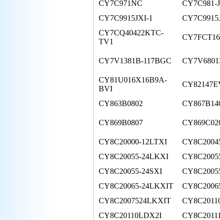
CY7C971NC
CY7C981-
CY7C9915JXI-1
CY7C9915J
CY7CQ40422KTC-
CY7FCT16
TV1
CY7V1381B-117BGC
CY7V6801
CY81U016X16B9A-
CY82147E
BVI
CY863B0802
CY867B14
CY869B0807
CY869C02
CY8C20000-12LTXI
CY8C2004
CY8C20055-24LKXI
CY8C20055
CY8C20055-24SXI
CY8C20055
CY8C20065-24LKXIT
CY8C2006
CY8C2007524LKXIT
CY8C2011
CY8C20110LDX2I
CY8C20111