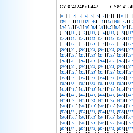
CY8C4124PVI-442
CY8C4124
[
] [
] [
] [
] [
] [
] [
] [
] [
] [
] [
] [
0
1
2
3
4
5
6
7
8
9
10
11
[
] [
] [
] [
] [
] [
] [
] [
] [
] [
39
40
41
42
43
44
45
46
47
4
[
] [
] [
] [
] [
] [
] [
] [
] [
] [
76
77
78
79
80
81
82
83
84
8
[
] [
] [
] [
] [
] [
] [
] [
110
111
112
113
114
115
116
117
[
] [
] [
] [
] [
] [
] [
] [
140
141
142
143
144
145
146
147
[
] [
] [
] [
] [
] [
] [
] [
170
171
172
173
174
175
176
177
[
] [
] [
] [
] [
] [
] [
] [
200
201
202
203
204
205
206
207
[
] [
] [
] [
] [
] [
] [
] [
230
231
232
233
234
235
236
237
[
] [
] [
] [
] [
] [
] [
] [
260
261
262
263
264
265
266
267
[
] [
] [
] [
] [
] [
] [
] [
290
291
292
293
294
295
296
297
[
] [
] [
] [
] [
] [
] [
] [
320
321
322
323
324
325
326
327
[
] [
] [
] [
] [
] [
] [
] [
350
351
352
353
354
355
356
357
[
] [
] [
] [
] [
] [
] [
] [
380
381
382
383
384
385
386
387
[
] [
] [
] [
] [
] [
] [
] [
410
411
412
413
414
415
416
417
[
] [
] [
] [
] [
] [
] [
] [
440
441
442
443
444
445
446
447
[
] [
] [
] [
] [
] [
] [
] [
470
471
472
473
474
475
476
477
[
] [
] [
] [
] [
] [
] [
] [
500
501
502
503
504
505
506
507
[
] [
] [
] [
] [
] [
] [
] [
530
531
532
533
534
535
536
537
[
] [
] [
] [
] [
] [
] [
] [
560
561
562
563
564
565
566
567
[
] [
] [
] [
] [
] [
] [
] [
590
591
592
593
594
595
596
597
[
] [
] [
] [
] [
] [
] [
] [
620
621
622
623
624
625
626
627