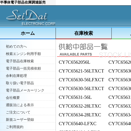
半導体電子部品在庫調達販売
ホーム
在庫検索
初めての方へ
検索エンジン利用手順
電子部品在庫検索
CY7C6562056L
CY7C6562
電子部品一括見積依頼
CY7C65621-56LTXCT
CY7C6563
余剰在庫処理
CY7C65630-56LFXCT
CY7C6563
取り扱い電子部品
CY7C65630-56LTXCT
CY7C6563
電子部品メーカーリンク
CY7C65631-56L
CY7C6563
会社概要
通販法による表示
CY7C65632-28LTXC
CY7C6563
ご注文について
CY7C65634-28LTXC
CY7C6563
新規ユーザー登録
CY7C65640-LFXC
CY7C6564
ご利用規約